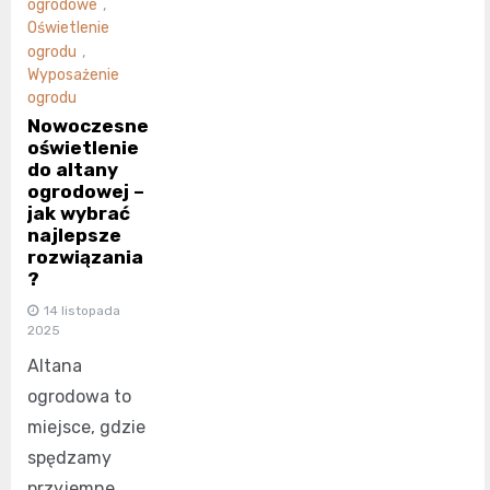
ogrodowe
,
Oświetlenie
ogrodu
,
Wyposażenie
ogrodu
Nowoczesne
oświetlenie
do altany
ogrodowej –
jak wybrać
najlepsze
rozwiązania
?
14 listopada
2025
Altana
ogrodowa to
miejsce, gdzie
spędzamy
przyjemne