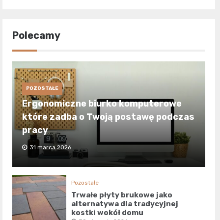
Polecamy
POZOSTAŁE
Ergonomiczne biurko komputerowe
które zadba o Twoją postawę podczas
pracy
31 marca 2026
Pozostałe
Trwałe płyty brukowe jako
alternatywa dla tradycyjnej
kostki wokół domu