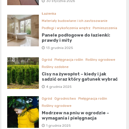
30 stycznia 2026
Łazienka
Materiały budowlane i ich zastosowanie
Podłogi i wykończenia wnętrz
Pomieszczenia
Panele podłogowe do łazienki:
prawdy i mity
13 grudnia 2025
Ogród
Pielęgnacja roślin
Rośliny ogrodowe
Rośliny ozdobne
Cisy na żywopłot – kiedy i jak
sadzić oraz który gatunek wybrać
4 grudnia 2025
Ogród
Ogrodnictwo
Pielęgnacja roślin
Rośliny ogrodowe
Modrzew na pniu w ogrodzie –
wymagania i pielęgnacja
1 grudnia 2025