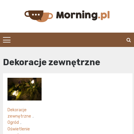
Skip
to
content
morning.pl
Dekoracje zewnętrzne
Dekoracje
zewnętrzne
,
Ogród
,
Oświetlenie