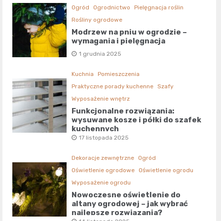
Ogród
Ogrodnictwo
Pielęgnacja roślin
Rośliny ogrodowe
Modrzew na pniu w ogrodzie –
wymagania i pielęgnacja
1 grudnia 2025
Kuchnia
Pomieszczenia
Praktyczne porady kuchenne
Szafy
Wyposażenie wnętrz
Funkcjonalne rozwiązania:
wysuwane kosze i półki do szafek
kuchennych
17 listopada 2025
Dekoracje zewnętrzne
Ogród
Oświetlenie ogrodowe
Oświetlenie ogrodu
Wyposażenie ogrodu
Nowoczesne oświetlenie do
altany ogrodowej – jak wybrać
najlepsze rozwiązania?