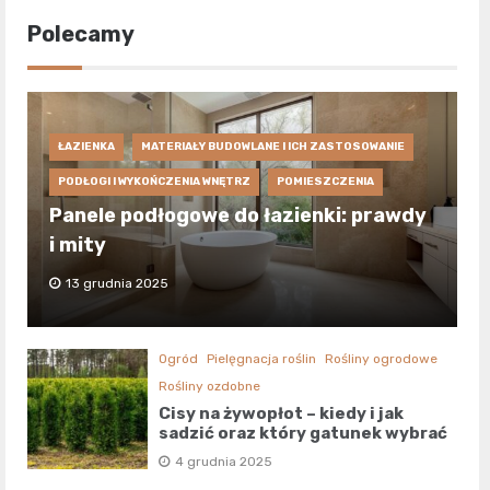
Polecamy
ŁAZIENKA
MATERIAŁY BUDOWLANE I ICH ZASTOSOWANIE
PODŁOGI I WYKOŃCZENIA WNĘTRZ
POMIESZCZENIA
Panele podłogowe do łazienki: prawdy
i mity
13 grudnia 2025
Ogród
Pielęgnacja roślin
Rośliny ogrodowe
Rośliny ozdobne
Cisy na żywopłot – kiedy i jak
sadzić oraz który gatunek wybrać
4 grudnia 2025