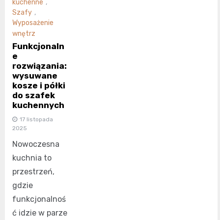
kuchenne
,
Szafy
,
Wyposażenie
wnętrz
Funkcjonaln
e
rozwiązania:
wysuwane
kosze i półki
do szafek
kuchennych
17 listopada
2025
Nowoczesna
kuchnia to
przestrzeń,
gdzie
funkcjonalnoś
ć idzie w parze