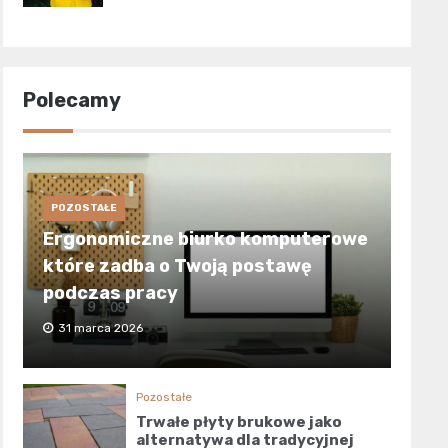
Polecamy
POZOSTAŁE
Ergonomiczne biurko komputerowe
które zadba o Twoją postawę
podczas pracy
31 marca 2026
Pozostałe
Trwałe płyty brukowe jako
alternatywa dla tradycyjnej