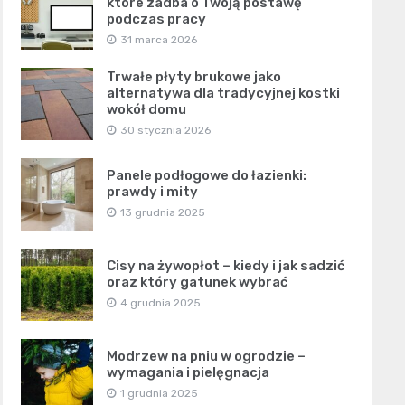
które zadba o Twoją postawę
podczas pracy
31 marca 2026
Trwałe płyty brukowe jako
alternatywa dla tradycyjnej kostki
wokół domu
30 stycznia 2026
Panele podłogowe do łazienki:
prawdy i mity
13 grudnia 2025
Cisy na żywopłot – kiedy i jak sadzić
oraz który gatunek wybrać
4 grudnia 2025
Modrzew na pniu w ogrodzie –
wymagania i pielęgnacja
1 grudnia 2025