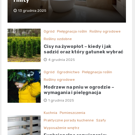
i mity
13 grudnia 2025
Ogród
Pielęgnacja roślin
Rośliny ogrodowe
Rośliny ozdobne
Cisy na żywopłot – kiedy i jak
sadzić oraz który gatunek wybrać
4 grudnia 2025
Ogród
Ogrodnictwo
Pielęgnacja roślin
Rośliny ogrodowe
Modrzew na pniu w ogrodzie –
wymagania i pielęgnacja
1 grudnia 2025
Kuchnia
Pomieszczenia
Praktyczne porady kuchenne
Szafy
Wyposażenie wnętrz