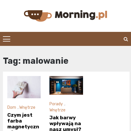
Skip
to
content
morning.pl
Tag:
malowanie
Porady
,
Dom
,
Wnętrze
Wnętrze
Czym jest
Jak barwy
farba
wpływają na
magnetyczn
nasz umysł?