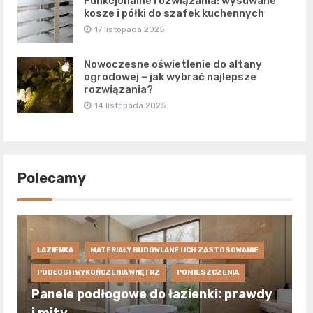
Funkcjonalne rozwiązania: wysuwane
kosze i półki do szafek kuchennych
17 listopada 2025
Nowoczesne oświetlenie do altany
ogrodowej – jak wybrać najlepsze
rozwiązania?
14 listopada 2025
Polecamy
ŁAZIENKA
MATERIAŁY BUDOWLANE I ICH ZASTOSOWANIE
PODŁOGI I WYKOŃCZENIA WNĘTRZ
POMIESZCZENIA
Panele podłogowe do łazienki: prawdy