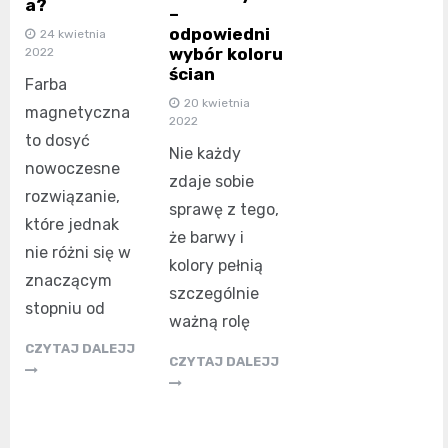
a?
–
odpowiedni
24 kwietnia
wybór koloru
2022
ścian
Farba
20 kwietnia
magnetyczna
2022
to dosyć
Nie każdy
nowoczesne
zdaje sobie
rozwiązanie,
sprawę z tego,
które jednak
że barwy i
nie różni się w
kolory pełnią
znaczącym
szczególnie
stopniu od
ważną rolę
CZYTAJ DALEJJ
CZYTAJ DALEJJ