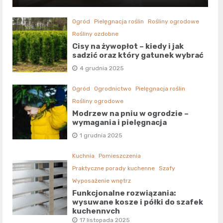
Ogród
Pielęgnacja roślin
Rośliny ogrodowe
Rośliny ozdobne
Cisy na żywopłot – kiedy i jak
sadzić oraz który gatunek wybrać
4 grudnia 2025
Ogród
Ogrodnictwo
Pielęgnacja roślin
Rośliny ogrodowe
Modrzew na pniu w ogrodzie –
wymagania i pielęgnacja
1 grudnia 2025
Kuchnia
Pomieszczenia
Praktyczne porady kuchenne
Szafy
Wyposażenie wnętrz
Funkcjonalne rozwiązania:
wysuwane kosze i półki do szafek
kuchennych
17 listopada 2025