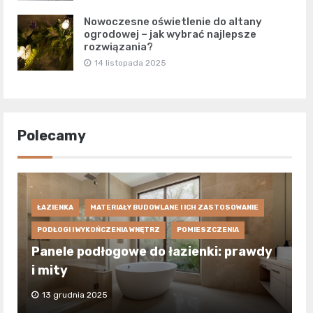
Nowoczesne oświetlenie do altany
ogrodowej – jak wybrać najlepsze
rozwiązania?
14 listopada 2025
Polecamy
ŁAZIENKA
MATERIAŁY BUDOWLANE I ICH ZASTOSOWANIE
PODŁOGI I WYKOŃCZENIA WNĘTRZ
POMIESZCZENIA
Panele podłogowe do łazienki: prawdy
i mity
13 grudnia 2025