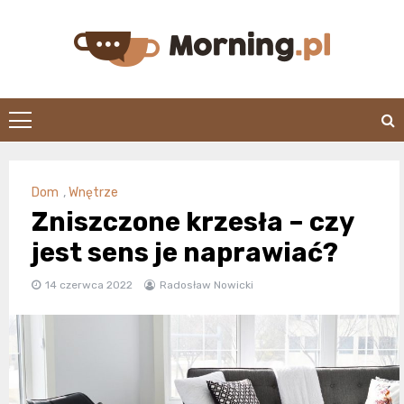
Skip
to
content
morning.pl
Dom
,
Wnętrze
Zniszczone krzesła – czy
jest sens je naprawiać?
14 czerwca 2022
Radosław Nowicki