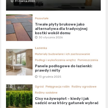
31 marca 2026
Pozostałe
Trwałe płyty brukowe jako
alternatywa dla tradycyjnej
kostki wokół domu
30 stycznia 2026
Łazienka
Materiały budowlane i ich zastosowanie
Podłogi i wykończenia wnętrz
Pomieszczenia
Panele podłogowe do łazienki:
prawdy i mity
13 grudnia 2025
Ogród
Pielęgnacja roślin
Rośliny ogrodowe
Rośliny ozdobne
Cisy na żywopłot – kiedy i jak
sadzić oraz który gatunek wybrać