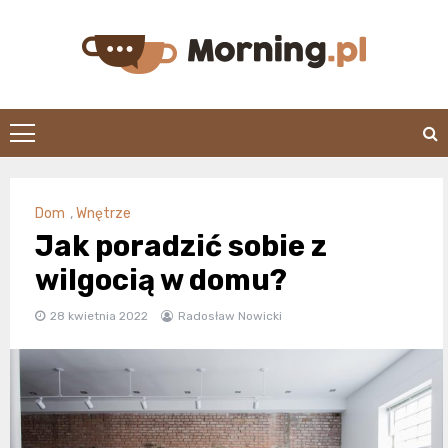
Skip
to
content
morning.pl
Dom
,
Wnętrze
Jak poradzić sobie z
wilgocią w domu?
28 kwietnia 2022
Radosław Nowicki