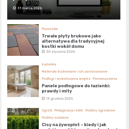
31 marca 2026
Pozostałe
Trwałe płyty brukowe jako
alternatywa dla tradycyjnej
kostki wokół domu
30 stycznia 2026
Łazienka
Materiały budowlane i ich zastosowanie
Podłogi i wykończenia wnętrz
Pomieszczenia
Panele podłogowe do łazienki:
prawdy i mity
13 grudnia 2025
Ogród
Pielęgnacja roślin
Rośliny ogrodowe
Rośliny ozdobne
Cisy na żywopłot – kiedy i jak