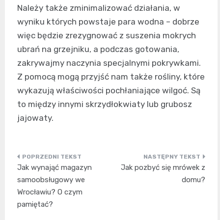
Należy także zminimalizować działania, w
wyniku których powstaje para wodna – dobrze
więc będzie zrezygnować z suszenia mokrych
ubrań na grzejniku, a podczas gotowania,
zakrywajmy naczynia specjalnymi pokrywkami.
Z pomocą mogą przyjść nam także rośliny, które
wykazują właściwości pochłaniające wilgoć. Są
to między innymi skrzydłokwiaty lub grubosz
jajowaty.
Nawigacja
Jak wynająć magazyn
Jak pozbyć się mrówek z
wpisu
samoobsługowy we
domu?
Wrocławiu? O czym
pamiętać?