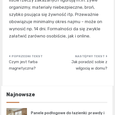
liście rzeczy zakazanych figurują m.in. żywe
organizmy, materiały niebezpieczne, broń,
szybko psująca się żywność itp. Przeważnie
obowiązuje minimalny okres najmu – może on
wynosić np. 14 dni. Formalności da się zwykle
załatwić zarówno osobiście, jak i online.
Nawigacja
Czym jest farba
Jak poradzić sobie z
wpisu
magnetyczna?
wilgocią w domu?
Najnowsze
Panele podłogowe do łazienki: prawdy i