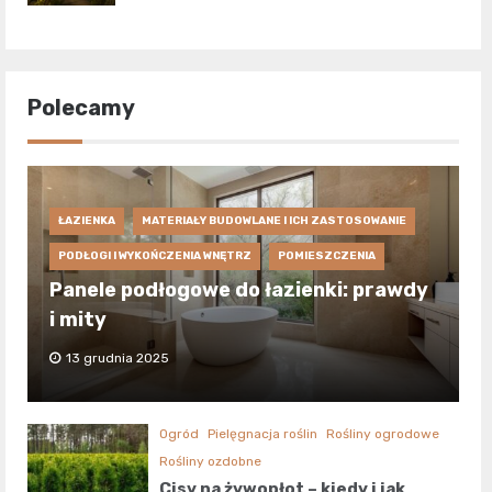
Polecamy
ŁAZIENKA
MATERIAŁY BUDOWLANE I ICH ZASTOSOWANIE
PODŁOGI I WYKOŃCZENIA WNĘTRZ
POMIESZCZENIA
Panele podłogowe do łazienki: prawdy
i mity
13 grudnia 2025
Ogród
Pielęgnacja roślin
Rośliny ogrodowe
Rośliny ozdobne
Cisy na żywopłot – kiedy i jak