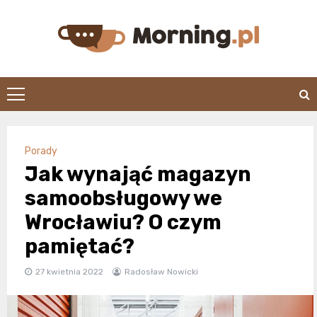
Skip
to
content
morning.pl
Porady
Jak wynająć magazyn
samoobsługowy we
Wrocławiu? O czym
pamiętać?
27 kwietnia 2022
Radosław Nowicki