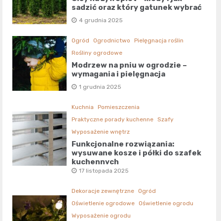
sadzić oraz który gatunek wybrać
4 grudnia 2025
Ogród
Ogrodnictwo
Pielęgnacja roślin
Rośliny ogrodowe
Modrzew na pniu w ogrodzie –
wymagania i pielęgnacja
1 grudnia 2025
Kuchnia
Pomieszczenia
Praktyczne porady kuchenne
Szafy
Wyposażenie wnętrz
Funkcjonalne rozwiązania:
wysuwane kosze i półki do szafek
kuchennych
17 listopada 2025
Dekoracje zewnętrzne
Ogród
Oświetlenie ogrodowe
Oświetlenie ogrodu
Wyposażenie ogrodu