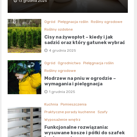
13 grudnia 2025
Ogród
Pielęgnacja roślin
Rośliny ogrodowe
Rośliny ozdobne
Cisy na żywopłot – kiedy i jak
sadzić oraz który gatunek wybrać
4 grudnia 2025
Ogród
Ogrodnictwo
Pielęgnacja roślin
Rośliny ogrodowe
Modrzew na pniu w ogrodzie –
wymagania i pielęgnacja
1 grudnia 2025
Kuchnia
Pomieszczenia
Praktyczne porady kuchenne
Szafy
Wyposażenie wnętrz
Funkcjonalne rozwiązania:
wysuwane kosze i półki do szafek