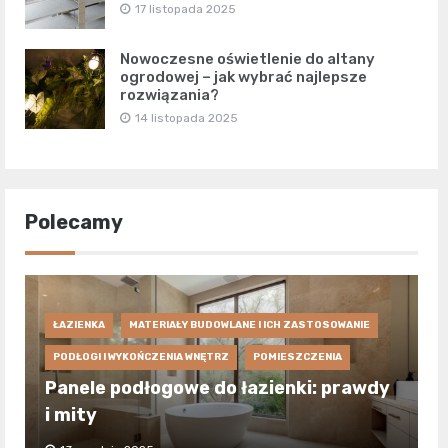
17 listopada 2025
Nowoczesne oświetlenie do altany
ogrodowej – jak wybrać najlepsze
rozwiązania?
14 listopada 2025
Polecamy
ŁAZIENKA
MATERIAŁY BUDOWLANE I ICH ZASTOSOWANIE
PODŁOGI I WYKOŃCZENIA WNĘTRZ
POMIESZCZENIA
Panele podłogowe do łazienki: prawdy
i mity