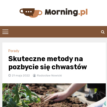
Skip
to
content
morning.pl
Porady
Skuteczne metody na
pozbycie się chwastów
21 maja 2022
Radosław Nowicki