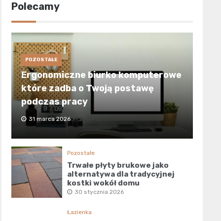
Polecamy
POZOSTAŁE
Ergonomiczne biurko komputerowe
które zadba o Twoją postawę
podczas pracy
31 marca 2026
Pozostałe
Trwałe płyty brukowe jako
alternatywa dla tradycyjnej
kostki wokół domu
30 stycznia 2026
Łazienka