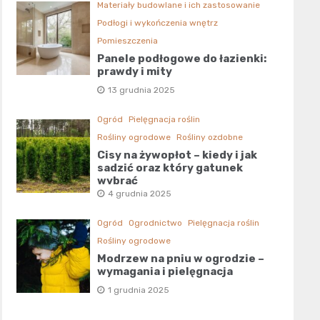
Materiały budowlane i ich zastosowanie
Podłogi i wykończenia wnętrz
Pomieszczenia
Panele podłogowe do łazienki:
prawdy i mity
13 grudnia 2025
Ogród
Pielęgnacja roślin
Rośliny ogrodowe
Rośliny ozdobne
Cisy na żywopłot – kiedy i jak
sadzić oraz który gatunek
wybrać
4 grudnia 2025
Ogród
Ogrodnictwo
Pielęgnacja roślin
Rośliny ogrodowe
Modrzew na pniu w ogrodzie –
wymagania i pielęgnacja
1 grudnia 2025