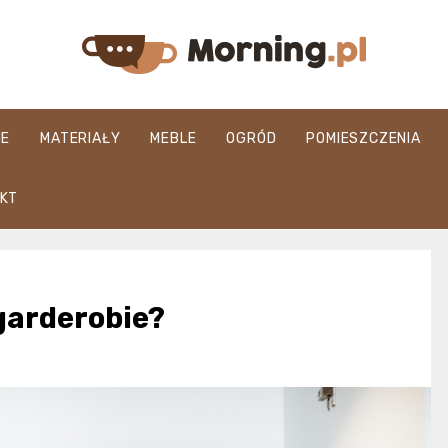
morning.pl
JE
MATERIAŁY
MEBLE
OGRÓD
POMIESZCZENIA
KT
garderobie?