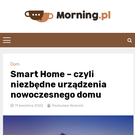
Skip
to
content
morning.pl
Dom
Smart Home – czyli
niezbędne urządzenia
nowoczesnego domu
11 kwietnia 2022
Radosław Nowicki