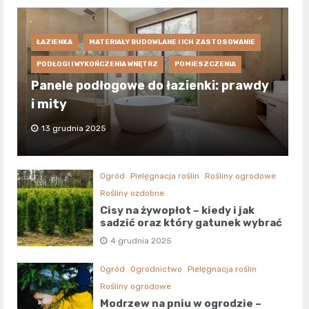
ŁAZIENKA
MATERIAŁY BUDOWLANE I ICH ZASTOSOWANIE
PODŁOGI I WYKOŃCZENIA WNĘTRZ
POMIESZCZENIA
Panele podłogowe do łazienki: prawdy
i mity
13 grudnia 2025
Ogród
Pielęgnacja roślin
Rośliny ogrodowe
Rośliny ozdobne
Cisy na żywopłot – kiedy i jak
sadzić oraz który gatunek wybrać
4 grudnia 2025
Ogród
Ogrodnictwo
Pielęgnacja roślin
Rośliny ogrodowe
Modrzew na pniu w ogrodzie –